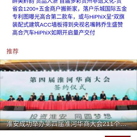
醉美黔韵 贵品入浙 首届多彩贵州非遗文化-贵
省会1200+五金商户搬新家，落户乐城国际五金
专利图曝光高合第二款车，或与HiPhiX呈“双旗
装配式建筑ACC墙板得到央视名嘴韩乔生盛赞
高合汽车HiPhiX如期开启量产交付
推荐
淮安成功举办第四届淮河华商大会211个签约项目 总投资1486.