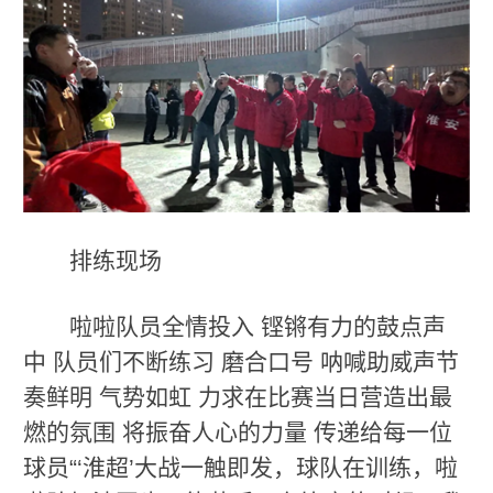
排练现场
啦啦队员全情投入 铿锵有力的鼓点声
中 队员们不断练习 磨合口号 呐喊助威声节
奏鲜明 气势如虹 力求在比赛当日营造出最
燃的氛围 将振奋人心的力量 传递给每一位
球员“‘淮超’大战一触即发，球队在训练，啦