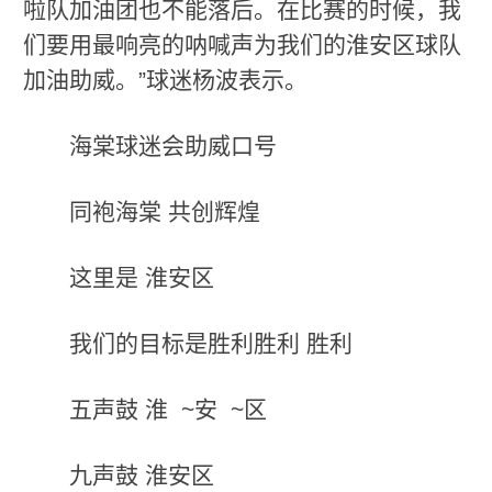
啦队加油团也不能落后。在比赛的时候，我
们要用最响亮的呐喊声为我们的淮安区球队
加油助威。”球迷杨波表示。
海棠球迷会助威口号
同袍海棠 共创辉煌
这里是 淮安区
我们的目标是胜利胜利 胜利
五声鼓 淮 ~安 ~区
九声鼓 淮安区