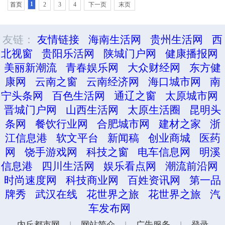
1
首页
2
3
4
下一页
末页
友链：
友情链接
海南生活网
贵州生活网
西
北视窗
贵阳乐活网
陕城门户网
健康播报网
美丽新潮流
青春娱乐网
大众财经网
东方健
康网
云南之窗
云南经济网
海口城市网
南
宁头条网
百色生活网
通辽之窗
太原城市网
晋城门户网
山西生活网
太原生活圈
昆明头
条网
餐饮行业网
合肥城市网
建材之家
浙
江信息港
软文平台
新闻稿
创业商城
医药
网
饶手游戏网
科技之窗
电车信息网
明溪
信息港
四川生活网
娱乐看点网
潮流前沿网
时尚速度网
科技商业网
百姓资讯网
第一品
牌秀
武汉在线
花世界之旅
花世界之旅
汽
车发布网
内丘都市网
|
网站简介
|
广告服务
|
登录