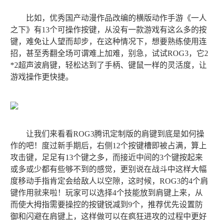
比如，优秀国产动漫作品改编的横版动作手游《一人
之下》有13个可操作按键，从没有一款游戏有这么多的按
键，难免让人望而却步，在这种情况下，想要熟练使用连
招，甚至秀翻全场可谓难上加难，别急，试试ROG3，它2
*2超声波肩键，轻松达到了手柄、键鼠一样的灵活度，让
游戏操作更快捷。
让我们来看看ROG3腾讯定制版的肩键到底是如何操
作的吧！度过新手期后，右侧12个按键槽即被占满，算上
攻击键，足足有13个键之多，而接近中间的3个键按起来
或多或少都有些够不到的感觉，更别说在战斗中这样大幅
度移动手指肯定会给敌人以空隙，这时候，ROG3的4个肩
键作用就来啦！玩家可以选择4个技能放到肩键上来，从
而使大拇指需要操控的按键锐减到9个，推荐优先设置防
御和闪避在肩键上，这样做可以在疯狂进攻的过程中更好