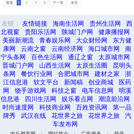
1
首页
2
3
4
下一页
末页
友链：
友情链接
海南生活网
贵州生活网
西
北视窗
贵阳乐活网
陕城门户网
健康播报网
美丽新潮流
青春娱乐网
大众财经网
东方健
康网
云南之窗
云南经济网
海口城市网
南
宁头条网
百色生活网
通辽之窗
太原城市网
晋城门户网
山西生活网
太原生活圈
昆明头
条网
餐饮行业网
合肥城市网
建材之家
浙
江信息港
软文平台
新闻稿
创业商城
医药
网
饶手游戏网
科技之窗
电车信息网
明溪
信息港
四川生活网
娱乐看点网
潮流前沿网
时尚速度网
科技商业网
百姓资讯网
第一品
牌秀
武汉在线
花世界之旅
花世界之旅
汽
车发布网
内丘都市网
|
网站简介
|
广告服务
|
登录